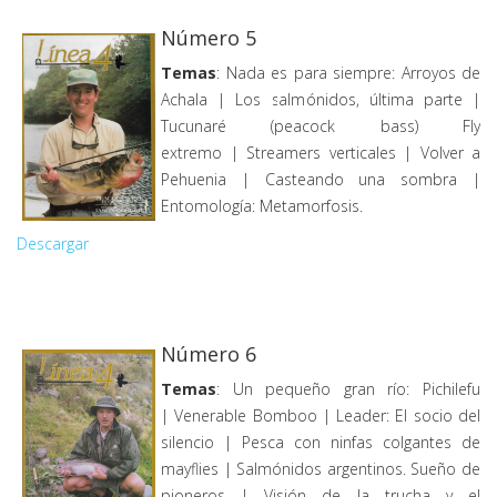
Número 5
Temas
: Nada es para siempre: Arroyos de
Achala | Los salmónidos, última parte |
Tucunaré (peacock bass) Fly
extremo | Streamers verticales | Volver a
Pehuenia | Casteando una sombra |
Entomología: Metamorfosis.
Descargar
Número 6
Temas
: Un pequeño gran río: Pichilefu
| Venerable Bomboo | Leader: El socio del
silencio | Pesca con ninfas colgantes de
mayflies | Salmónidos argentinos. Sueño de
pioneros | Visión de la trucha y el