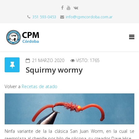
351 593-0453
info@cpmcordoba.com.ar
21 MARZO 2020
VISTO: 1765
Squirmy wormy
Volver a
Recetas de atado
Ninfa variante de la la clásica San Juan Worm, en la cual se
reemplaza al chenille por hilo de silicona, su creador Dave Hise.