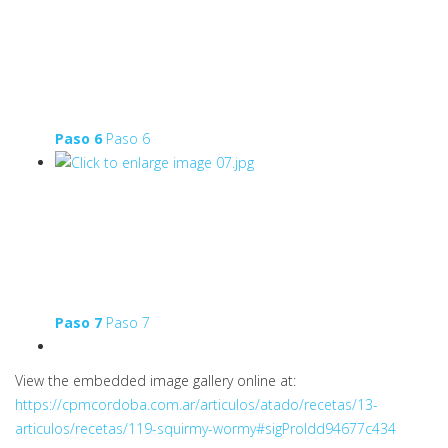
Paso 6
Paso 6
Paso 7
Paso 7
View the embedded image gallery online at:
https://cpmcordoba.com.ar/articulos/atado/recetas/13-
articulos/recetas/119-squirmy-wormy#sigProIdd94677c434